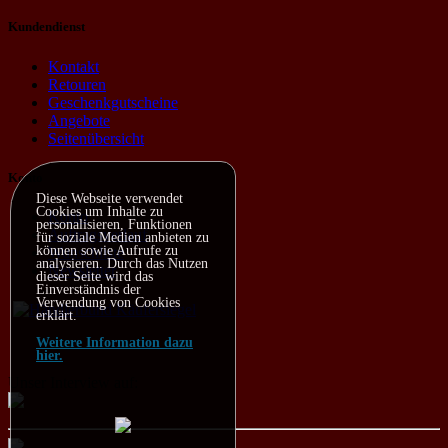
Kundendienst
Kontakt
Retouren
Geschenkgutscheine
Angebote
Seitenübersicht
Konto
Diese Webseite verwendet
Cookies um Inhalte zu
Konto
personalisieren, Funktionen
Auftragsverlauf
für soziale Medien anbieten zu
können sowie Aufrufe zu
Wunschliste
analysieren. Durch das Nutzen
Newsletter
dieser Seite wird das
Einverständnis der
Verwendung von Cookies
erklärt.
Weitere Information dazu
hier.
Unser Interview auf: