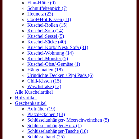
Finn-Hütte (0)
Schnüffelteppich (7)
Heunetz (23)
Cool+Hot-Kissen (11)
Kuschel-Rollen (15)
Kuschel-Sofa (14)
Kuschel-Sessel (5)
Kuschel-Säcke (40)
Kuschel-Korb/-Nest/-Sofa (31)
Kuschel-Wohnung (14)
Kuschel-Monster (5)
Kuschel-Obst/-Gemüse (1)
Hängematten (18)
Urindichte Decken / Pipi Pads (6)
Chill-Kissen (15)
Waschstraße (12)
Alle Kuschelartikel
Holzartikel
Geschenkartikel
Aufnäher (19)
Platzdeckchen (13)
Schlüsselanhänger- Meerschweinchen (5)
Schlüsselanhänger-Holz (1)
Schlüsselanhänger-Tasche (18)
Schlüsselband (25)