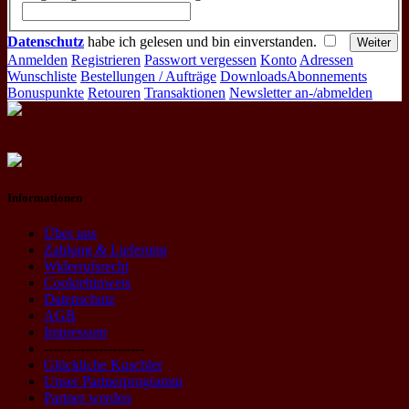
Datenschutz
habe ich gelesen und bin einverstanden.
Anmelden
Registrieren
Passwort vergessen
Konto
Adressen
Wunschliste
Bestellungen / Aufträge
Downloads
Abonnements
Bonuspunkte
Retouren
Transaktionen
Newsletter an-/abmelden
Informationen
Über uns
Zahlung & Lieferung
Widerrufsrecht
Cookiehinweis
Datenschutz
AGB
Impressum
----------------------
Glückliche Kuschler
Unser Partnerprogramm
Partner werden