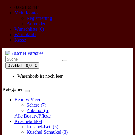
02861 65444
Mein Konto
Registrierung
Anmelden
Wunschliste (0)
Warenkorb
Kasse
0 Artikel - 0,00 €
Warenkorb ist noch leer.
Kategorien
Beauty/Pflege
Schere (7)
Zubehör (6)
Alle Beauty/Pflege
Kuschelartikel
Kuschel-Bett (3)
Kuschel-Schaukel (3)