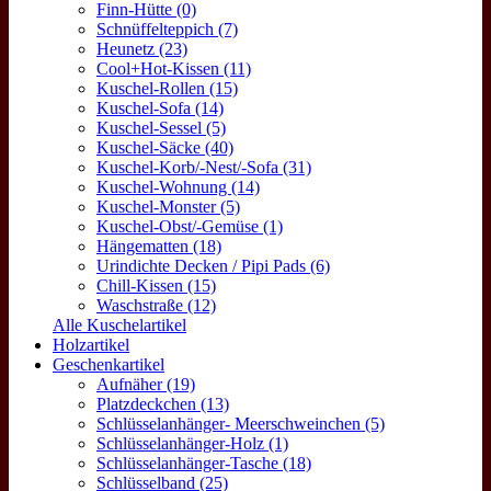
Finn-Hütte (0)
Schnüffelteppich (7)
Heunetz (23)
Cool+Hot-Kissen (11)
Kuschel-Rollen (15)
Kuschel-Sofa (14)
Kuschel-Sessel (5)
Kuschel-Säcke (40)
Kuschel-Korb/-Nest/-Sofa (31)
Kuschel-Wohnung (14)
Kuschel-Monster (5)
Kuschel-Obst/-Gemüse (1)
Hängematten (18)
Urindichte Decken / Pipi Pads (6)
Chill-Kissen (15)
Waschstraße (12)
Alle Kuschelartikel
Holzartikel
Geschenkartikel
Aufnäher (19)
Platzdeckchen (13)
Schlüsselanhänger- Meerschweinchen (5)
Schlüsselanhänger-Holz (1)
Schlüsselanhänger-Tasche (18)
Schlüsselband (25)