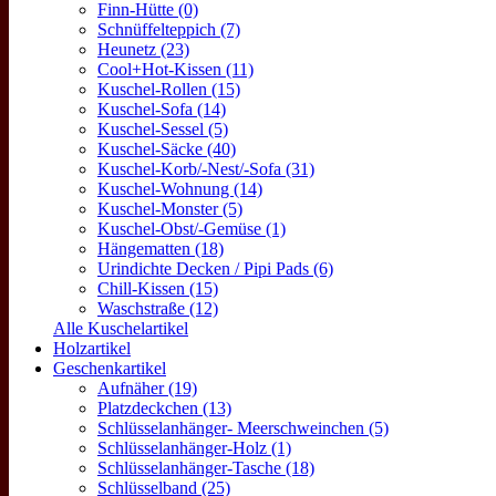
Finn-Hütte (0)
Schnüffelteppich (7)
Heunetz (23)
Cool+Hot-Kissen (11)
Kuschel-Rollen (15)
Kuschel-Sofa (14)
Kuschel-Sessel (5)
Kuschel-Säcke (40)
Kuschel-Korb/-Nest/-Sofa (31)
Kuschel-Wohnung (14)
Kuschel-Monster (5)
Kuschel-Obst/-Gemüse (1)
Hängematten (18)
Urindichte Decken / Pipi Pads (6)
Chill-Kissen (15)
Waschstraße (12)
Alle Kuschelartikel
Holzartikel
Geschenkartikel
Aufnäher (19)
Platzdeckchen (13)
Schlüsselanhänger- Meerschweinchen (5)
Schlüsselanhänger-Holz (1)
Schlüsselanhänger-Tasche (18)
Schlüsselband (25)