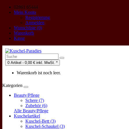
02861 65444
Mein Konto
Registrierung
Anmelden
Wunschliste (0)
Warenkorb
Kasse
0 Artikel - 0,00 € inkl. MwSt. *
Warenkorb ist noch leer.
Kategorien
Beauty/Pflege
Schere (7)
Zubehör (6)
Alle Beauty/Pflege
Kuschelartikel
Kuschel-Bett (3)
Kuschel-Schaukel (3)