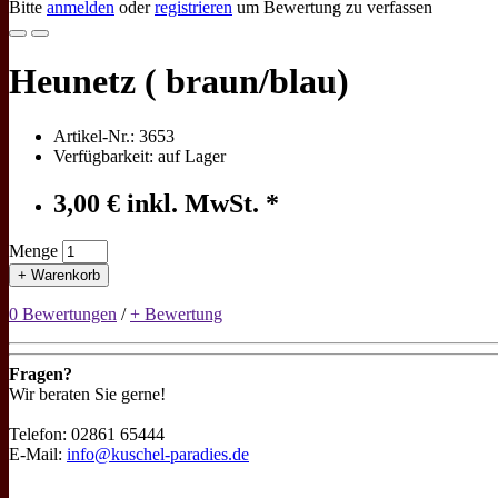
Bitte
anmelden
oder
registrieren
um Bewertung zu verfassen
Heunetz ( braun/blau)
Artikel-Nr.: 3653
Verfügbarkeit: auf Lager
3,00 € inkl. MwSt. *
Menge
+ Warenkorb
0 Bewertungen
/
+ Bewertung
Fragen?
Wir beraten Sie gerne!
Telefon: 02861 65444
E-Mail:
info@kuschel-paradies.de